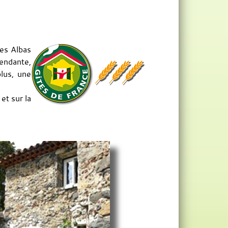
Les Albas
pendante,
plus, une
et sur la